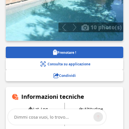
10 photo(s)
Prenotare !
Consulta su applicazione
Condividi
Informazioni tecniche
Lat, Lng
Altitudine
43.667843
10 m
Dimmi cosa vuoi, lo trovo...
4.25982