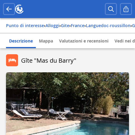
Punto di interesse
›
Alloggi
›
Gite
›
france
›
languedoc-roussillon
›
Descrizione
Mappa
Valutazioni e recensioni
Vedi nei d
Gîte "Mas du Barry"