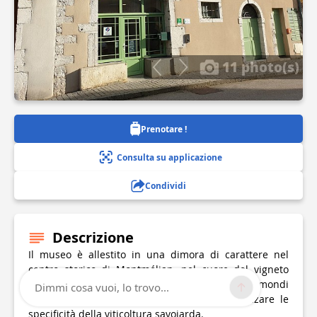
11 photo(s)
Prenotare !
Consulta su applicazione
Condividi
Descrizione
Il museo è allestito in una dimora di carattere nel
centro storico di Montmélian, nel cuore del vigneto
savoiardo. Il visitatore è invitato ad esplorare i mondi
Dimmi cosa vuoi, lo trovo...
così ricchi della vite e del vino e ad apprezzare le
specificità della viticoltura savoiarda.