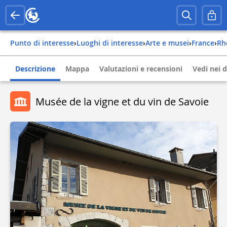
Punto di interesse
›
Luoghi di interesse
›
Arte e musei
›
france
›
r
Descrizione
Mappa
Valutazioni e recensioni
Vedi nei d
Musée de la vigne et du vin de Savoie