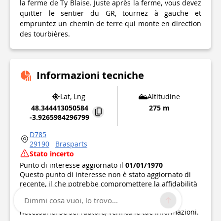
la ferme de Ty Blaise. Juste après la ferme, vous devez
quitter le sentier du GR, tournez à gauche et
empruntez un chemin de terre qui monte en direction
des tourbières.
Informazioni tecniche
Lat, Lng
Altitudine
48.344413050584
275 m
-3.9265984296799
D785
29190
Brasparts
Stato incerto
Punto di interesse aggiornato il
01/01/1970
Questo punto di interesse non è stato aggiornato di
recente, il che potrebbe compromettere la affidabilità
di queste informazioni. Vi raccomandiamo di
Dimmi cosa vuoi, lo trovo...
informarvi e di prendere tutte le precauzioni
necessarie. Se sei l'autore, verifica le tue informazioni.