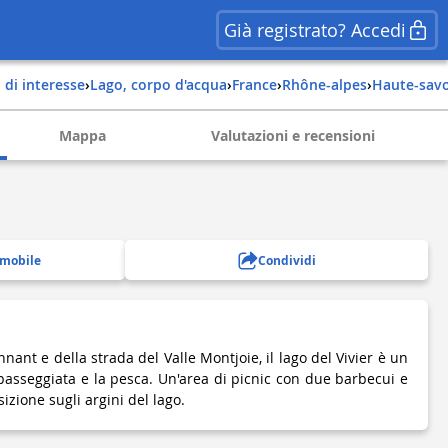
Già registrato? Accedi
i di interesse
›
Lago, corpo d'acqua
›
france
›
rhône-alpes
›
haute-sav
Mappa
Valutazioni e recensioni
 mobile
Condividi
nnant e della strada del Valle Montjoie, il lago del Vivier è un
passeggiata e la pesca. Un'area di picnic con due barbecui e
izione sugli argini del lago.