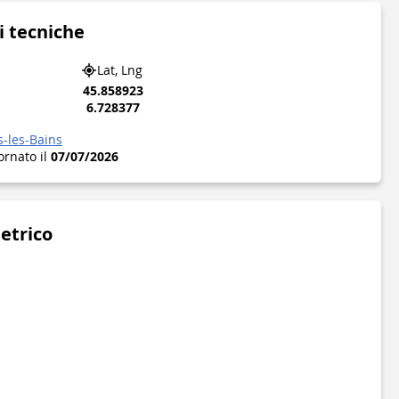
i tecniche
Lat, Lng
45.858923
6.728377
s-les-Bains
ornato il
07/07/2026
metrico