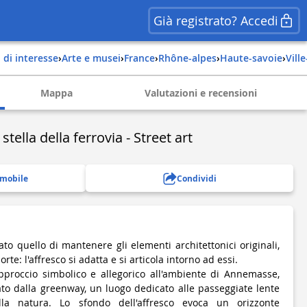
Già registrato? Accedi
i di interesse
›
Arte e musei
›
france
›
rhône-alpes
›
haute-savoie
›
vil
Mappa
Valutazioni e recensioni
stella della ferrovia - Street art
 mobile
Condividi
tato quello di mantenere gli elementi architettonici originali,
rte: l'affresco si adatta e si articola intorno ad essi.
pproccio simbolico e allegorico all'ambiente di Annemasse,
ato dalla greenway, un luogo dedicato alle passeggiate lente
alla natura. Lo sfondo dell'affresco evoca un orizzonte