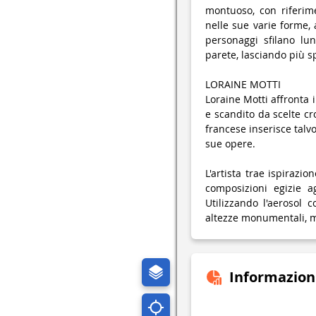
montuoso, con riferime
nelle sue varie forme, 
personaggi sfilano lun
parete, lasciando più spa
LORAINE MOTTI
Loraine Motti affronta 
e scandito da scelte cr
francese inserisce talv
sue opere.
L'artista trae ispirazi
composizioni egizie ag
Utilizzando l'aerosol 
altezze monumentali, m
Informazion