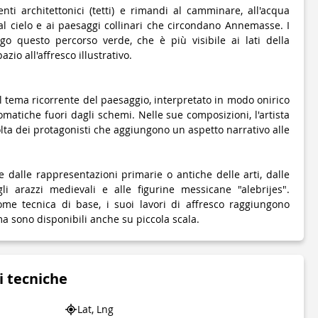
nti architettonici (tetti) e rimandi al camminare, all'acqua
al cielo e ai paesaggi collinari che circondano Annemasse. I
go questo percorso verde, che è più visibile ai lati della
zio all'affresco illustrativo.
il tema ricorrente del paesaggio, interpretato in modo onirico
omatiche fuori dagli schemi. Nelle sue composizioni, l'artista
olta dei protagonisti che aggiungono un aspetto narrativo alle
one dalle rappresentazioni primarie o antiche delle arti, dalle
li arazzi medievali e alle figurine messicane "alebrijes".
come tecnica di base, i suoi lavori di affresco raggiungono
a sono disponibili anche su piccola scala.
i tecniche
Lat, Lng