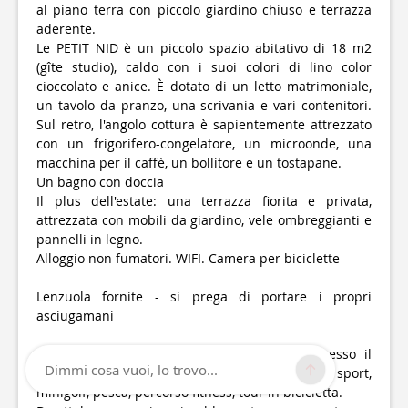
al piano terra con piccolo giardino chiuso e terrazza
aderente.
Le PETIT NID è un piccolo spazio abitativo di 18 m2
(gîte studio), caldo con i suoi colori di lino color
cioccolato e anice. È dotato di un letto matrimoniale,
un tavolo da pranzo, una scrivania e vari contenitori.
Sul retro, l'angolo cottura è sapientemente attrezzato
con un frigorifero-congelatore, un microonde, una
macchina per il caffè, un bollitore e un tostapane.
Un bagno con doccia
Il plus dell'estate: una terrazza fiorita e privata,
attrezzata con mobili da giardino, vele ombreggianti e
pannelli in legno.
Alloggio non fumatori. WIFI. Camera per biciclette
Lenzuola fornite - si prega di portare i propri
asciugamani
Attività ricreative nelle vicinanze: piscina presso il
Dimmi cosa vuoi, lo trovo...
centro ricreativo, tutti i negozi, palazzetto dello sport,
minigolf, pesca, percorso fitness, tour in bicicletta.