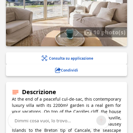
10 photo(s)
Consulta su applicazione
Condividi
Descrizione
At the end of a peaceful cul-de-sac, this contemporary
luxury villa with its 2200m² garden is a real gem for
your vacations. On top of the Carolles cliff, the house
overlooks the sandy beach of Carolles and Jullouville,
Dimmi cosa vuoi, lo trovo...
and enjoys a unique 180° view. From the Chausey
Islands to the Breton tip of Cancale, the seascape