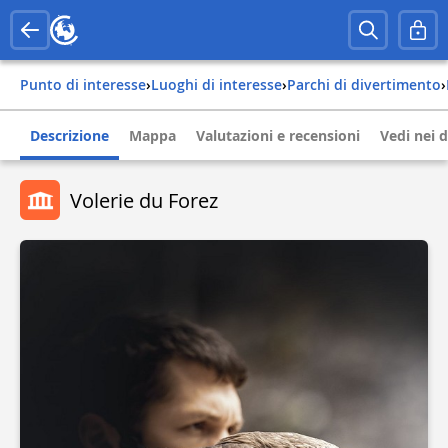
Punto di interesse
›
Luoghi di interesse
›
Parchi di divertimento
›
Descrizione
Mappa
Valutazioni e recensioni
Vedi nei d
Volerie du Forez