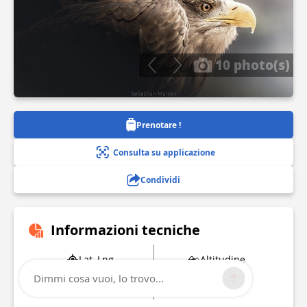
10 photo(s)
Prenotare !
Consulta su applicazione
Condividi
Informazioni tecniche
Lat, Lng
Altitudine
45.698993
448 m
Dimmi cosa vuoi, lo trovo...
4.024304