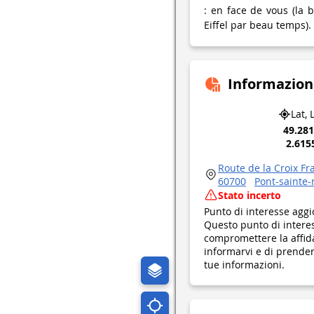
: en face de vous (la b
Eiffel par beau temps).
Informazion
Lat, 
49.28
2.615
Route de la Croix Fr
60700
Pont-sainte
Stato incerto
Punto di interesse aggi
Questo punto di interes
compromettere la affid
informarvi e di prendere
tue informazioni.