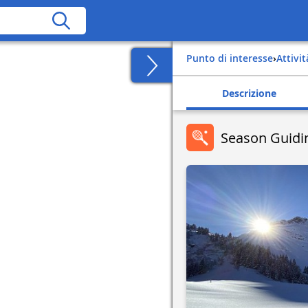
Punto di interesse
›
Attivit
Descrizione
Season Guidi