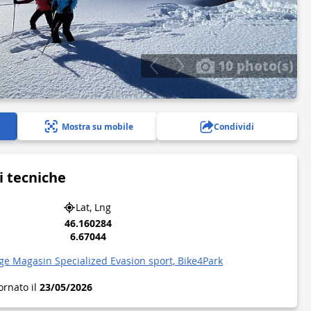
10 photo(s)
Mostra su mobile
Condividi
i tecniche
Lat, Lng
46.160284
6.67044
ge Magasin Specialized Evasion sport, Bike4Park
ornato il
23/05/2026