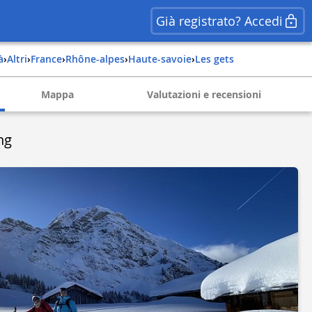
Già registrato? Accedi
à
›
Altri
›
france
›
rhône-alpes
›
haute-savoie
›
les gets
Mappa
Valutazioni e recensioni
ng