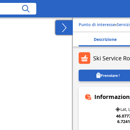
Punto di interesse
›
Servizi
Descrizione
Ski Service R
Prenotare !
Informazion
Lat, 
46.077
6.724