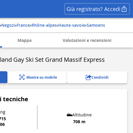
Già registrato? Accedi
›
Negozi
›
france
›
rhône-alpes
›
haute-savoie
›
samoens
Mappa
Valutazioni e recensioni
oland Gay Ski Set Grand Massif Express
Mostra su mobile
Condividi
i tecniche
Lng
Altitudine
715
708 m
106