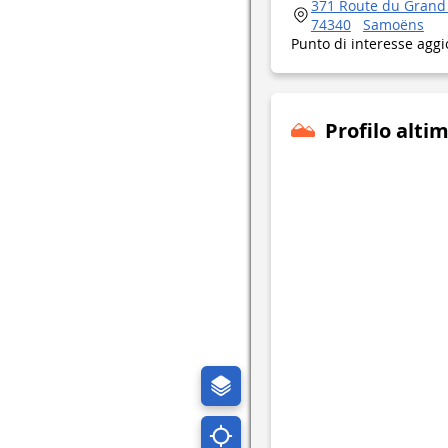
371 Route du Grand 
74340
Samoëns
Punto di interesse aggi
Profilo alti