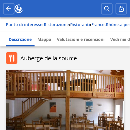
Punto di interesse
›
Ristorazione
›
Ristoranti
›
france
›
rhône-alpe
Descrizione
Mappa
Valutazioni e recensioni
Vedi nei d
Auberge de la source