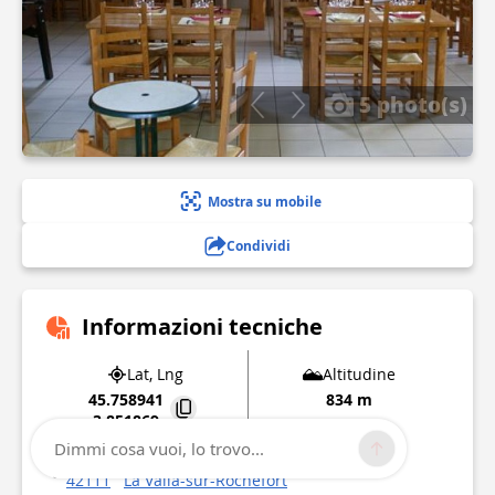
5 photo(s)
Mostra su mobile
Condividi
Informazioni tecniche
Lat, Lng
Altitudine
45.758941
834 m
3.851869
Dimmi cosa vuoi, lo trovo...
4 rue de l'église
42111
La Valla-sur-Rochefort