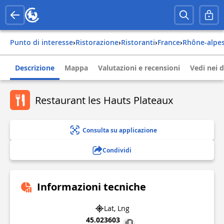
Punto di interesse
›
Ristorazione
›
Ristoranti
›
france
›
rhône-alpe
Descrizione
Mappa
Valutazioni e recensioni
Vedi nei d
Restaurant les Hauts Plateaux
Consulta su applicazione
Condividi
Informazioni tecniche
Lat, Lng
45.023603