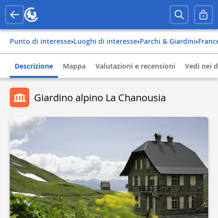
Punto di interesse
›
Luoghi di interesse
›
Parchi & Giardini
›
franc
Descrizione
Mappa
Valutazioni e recensioni
Vedi nei d
Giardino alpino La Chanousia