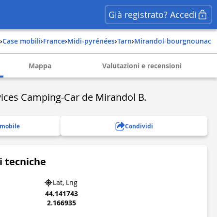
Già registrato? Accedi
›
Case mobili
›
france
›
midi-pyrénées
›
tarn
›
mirandol-bourgnounac
Mappa
Valutazioni e recensioni
ices Camping-Car de Mirandol B.
 mobile
Condividi
i tecniche
Lat, Lng
44.141743
2.166935