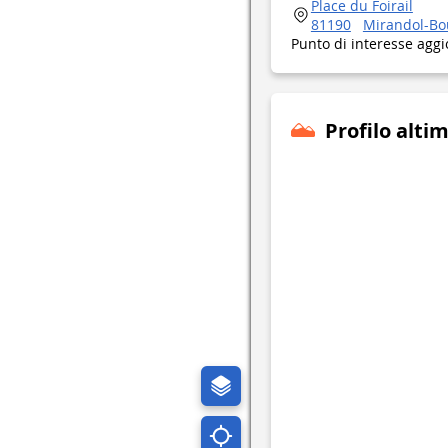
Place du Foirail
81190
Mirandol-B
Punto di interesse aggi
Profilo alti