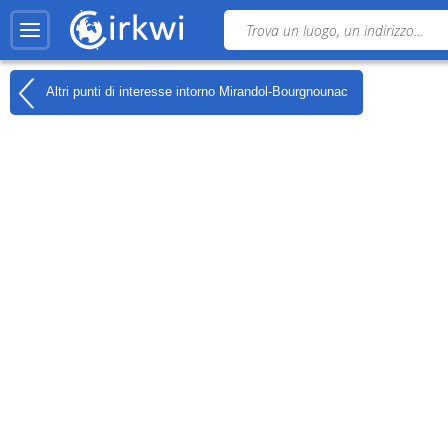
Altri punti di interesse intorno
Mirandol-Bourgnounac