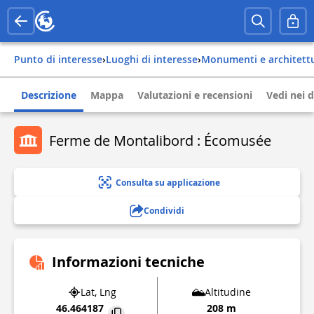
Punto di interesse
›
Luoghi di interesse
›
Monumenti e architett
Descrizione
Mappa
Valutazioni e recensioni
Vedi nei d
Ferme de Montalibord : Écomusée
Consulta su applicazione
Condividi
Informazioni tecniche
Lat, Lng
Altitudine
46.464187
208 m