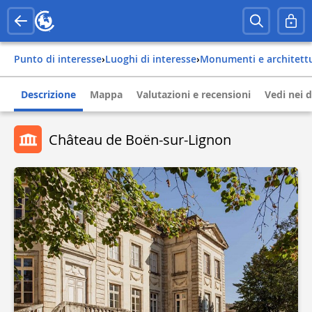
Punto di interesse
›
Luoghi di interesse
›
Monumenti e architett
Descrizione
Mappa
Valutazioni e recensioni
Vedi nei d
Château de Boën-sur-Lignon