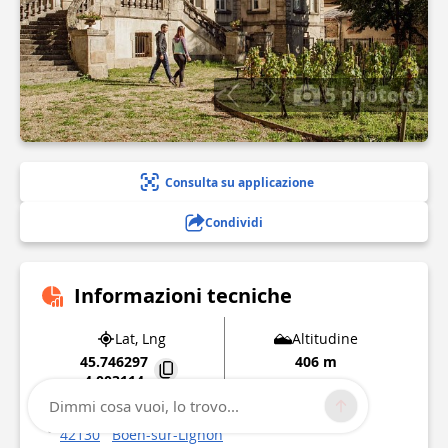
5 photo(s)
Consulta su applicazione
Condividi
Informazioni tecniche
Lat, Lng
Altitudine
45.746297
406 m
4.003114
Dimmi cosa vuoi, lo trovo...
Place de la République
42130
Boën-sur-Lignon