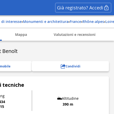
Già registrato? Accedi
i di interesse
›
Monumenti e architettura
›
france
›
rhône-alpes
›
loir
Mappa
Valutazioni e recensioni
t Benoît
 mobile
Condividi
i tecniche
Lng
Altitudine
434
390 m
315