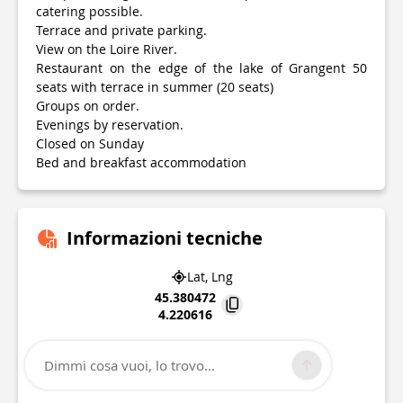
catering possible.
Terrace and private parking.
View on the Loire River.
Restaurant on the edge of the lake of Grangent 50
seats with terrace in summer (20 seats)
Groups on order.
Evenings by reservation.
Closed on Sunday
Bed and breakfast accommodation
Informazioni tecniche
Lat, Lng
45.380472
4.220616
446 route de St paul
43110
Aurec-sur-Loire
Dimmi cosa vuoi, lo trovo...
Punto di interesse aggiornato il
14/03/2026