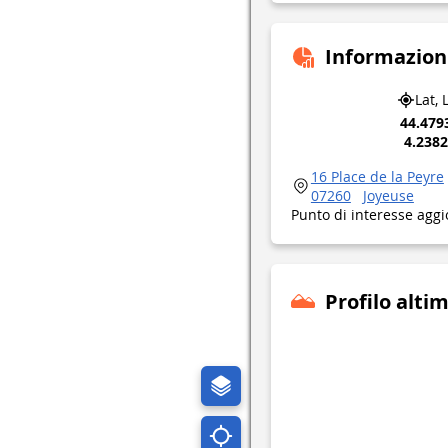
Informazion
Lat, 
44.479
4.238
16 Place de la Peyre
07260
Joyeuse
Punto di interesse aggi
Profilo alti