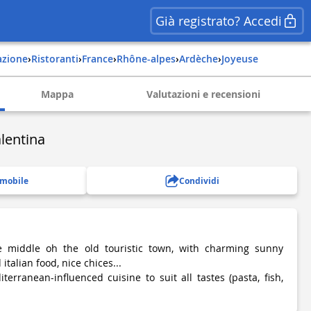
Già registrato? Accedi
razione
›
Ristoranti
›
france
›
rhône-alpes
›
ardèche
›
joyeuse
Mappa
Valutazioni e recensioni
lentina
 mobile
Condividi
e middle oh the old touristic town, with charming sunny
italian food, nice chices...
terranean-influenced cuisine to suit all tastes (pasta, fish,