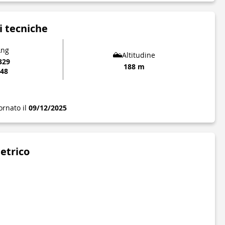
i tecniche
Lng
Altitudine
329
188 m
248
ornato il
09/12/2025
metrico