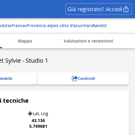
Già registrato? Accedi
›
Gite
›
france
›
provence-alpes-côte d'azur
›
var
›
bandol
Mappa
Valutazioni e recensioni
 Sylvie - Studio 1
 mobile
Condividi
i tecniche
Lat, Lng
43.136
5.749681