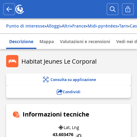
Punto di interesse
›
Alloggi
›
Altri
›
france
›
midi-pyrénées
›
tarn
›
ca
Descrizione
Mappa
Valutazioni e recensioni
Vedi nei d
Habitat Jeunes Le Corporal
Consulta su applicazione
Condividi
Informazioni tecniche
Lat, Lng
43.603476