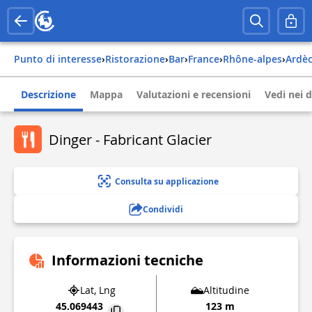
Punto di interesse
›
Ristorazione
›
Bar
›
france
›
rhône-alpes
›
ardè
Descrizione
Mappa
Valutazioni e recensioni
Vedi nei d
Dinger - Fabricant Glacier
Consulta su applicazione
Condividi
Informazioni tecniche
Lat, Lng
Altitudine
45.069443
123 m