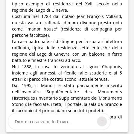
tipico esempio di residenza del XVIII secolo nella
regione del Lago di Ginevra.
Costruita nel 1783 dal notaio Jean-François Volland,
questa vasta e raffinata dimora divenne presto nota
come "manor house" (residenza di campagna per
persone facoltose).
La casa padronale si distingue per la sua architettura
raffinata, tipica delle residenze settecentesche della
regione del Lago di Ginevra, con un balcone in ferro
battuto e finestre francesi ad arco.
Nel 1888, la casa fu venduta al signor Chappuis,
insieme agli annessi, al fienile, alle scuderie e ai 5
ettari di parco che costituiscono l'attuale tenuta.
Dal 1995, il Manoir è stato parzialmente inserito
nell'Inventaire Supplémentaire des Monuments
Historiques (Inventario Supplementare dei Monumenti
Storici): le facciate, i tetti, il portale, la sala da pranzo e
il corridoio del primo piano sono tutti protetti.
Il Manoir Chappuis non è visitabile, essendo ora di
Dimmi cosa vuoi, lo trovo...
proprietà privata.