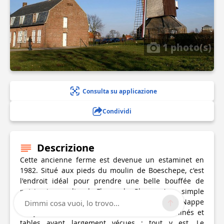
1 photo(s)
Consulta su applicazione
Condividi
Descrizione
Cette ancienne ferme est devenue un estaminet en
1982. Situé aux pieds du moulin de Boeschepe, c'est
l'endroit idéal pour prendre une belle bouffée de
patrimoine culturel Flamand. Plus qu'un simple
restaurant, c'est une véritable carte postale. Nappe
Dimmi cosa vuoi, lo trovo...
vichy, vieilles cafetières émaillées, bibelots chinés et
tables ayant largement vécues : tout y est. Le