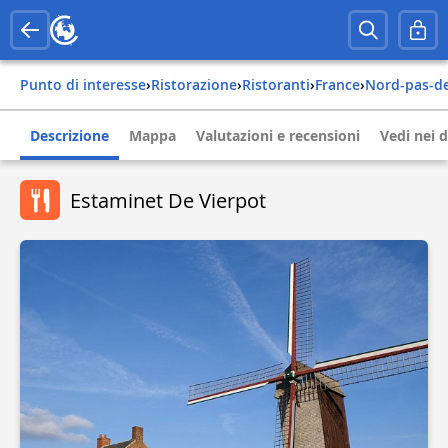
Punto di interesse
›
Ristorazione
›
Ristoranti
›
france
›
nord-pas-d
Descrizione
Mappa
Valutazioni e recensioni
Vedi nei d
Estaminet De Vierpot