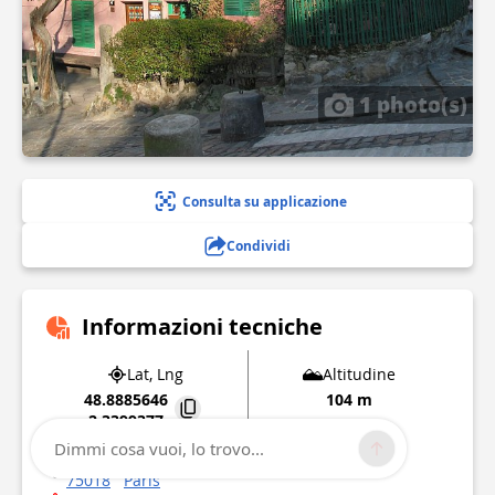
1 photo(s)
Consulta su applicazione
Condividi
Informazioni tecniche
Lat, Lng
Altitudine
48.8885646
104 m
2.3399377
Dimmi cosa vuoi, lo trovo...
32 Rue Saint-Vincent
75018
Paris