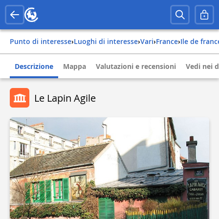
Punto di interesse
›
Luoghi di interesse
›
Vari
›
france
›
ile de franc
Descrizione
Mappa
Valutazioni e recensioni
Vedi nei d
Le Lapin Agile