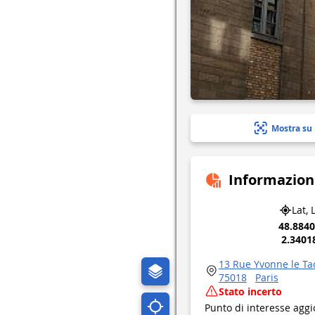
Mostra su
Informazion
Lat, 
48.884
2.3401
13 Rue Yvonne le Ta
75018
Paris
Stato incerto
Punto di interesse aggi