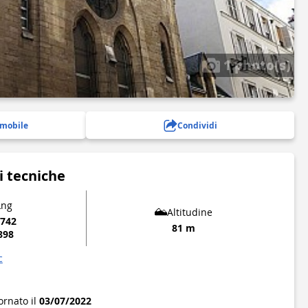
1 photo(s)
 mobile
Condividi
i tecniche
Lng
Altitudine
0742
81 m
898
c
ornato il
03/07/2022