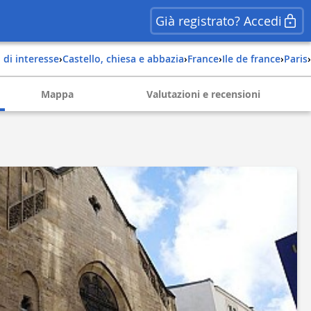
Già registrato? Accedi
i di interesse
›
Castello, chiesa e abbazia
›
france
›
ile de france
›
paris
›
Mappa
Valutazioni e recensioni