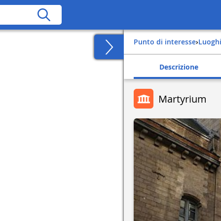
Punto di interesse
›
Luogh
Descrizione
Martyrium