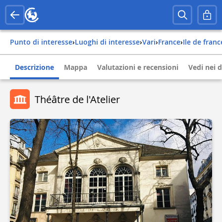
Punto di interesse
›
Luoghi di interesse
›
Vari
›
france
›
ile de franc
Descrizione
Mappa
Valutazioni e recensioni
Vedi nei d
Théâtre de l'Atelier