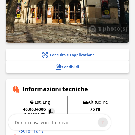
1 photo(s)
Consulta su applicazione
Condividi
Informazioni tecniche
Lat, Lng
Altitudine
48.8834886
76 m
2.3423517
Dimmi cosa vuoi, lo trovo...
45 Rue d'Orsel
75018
Paris