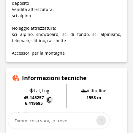
deposito
Vendita attrezzatura:
sci alpino
Noleggio attrezzatura:
sci alpino, snowboard, sci di fondo, sci alpinismo,
telemark, slittino, racchette
Accessori per la montagna
Informazioni tecniche
Lat, Lng
Altitudine
45.145257
1558 m
6.419685
Les Verneys
73450
Valloire
Dimmi cosa vuoi, lo trovo...
Punto di interesse aggiornato il
11/07/2026