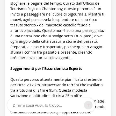
sfogliare le pagine del tempo. Curato dall'Ufficio de
Tourisme Pays de Chantonnay, questo percorso è un
invito a passeggiare nel cuore di Sigournais. Mentre ti
muovi, ogni passo svela lo splendore del suo ricco
tessuto storico - dal maestoso castello feudale
all'antico lavatoio. Questo non è solo una passeggiata;
è una narrazione che si svolge sotto i tuoi piedi, dove
ogni angolo della città sussurra storie del passato.
Preparati a essere trasportato, poiché questo viaggio
sfuma i confini tra passato e presente, creando
un'esperienza storica coinvolgente.
Suggerimenti per l'Escursionista Esperto
Questo percorso attentamente pianificato si estende
per circa 2,12 km, attraversando terreni che oscillano
tra altitudini di 81m e 95m. Questa modesta
variazione di altitudine di circa 25m offre
un'esperienza rilassante. Tuttavia, il percorso richiede
Dimmi cosa vuoi, lo trovo...
attenzione per le sue leggere salite e discese, offrendo
una sfida accattivante per gli appassionati che