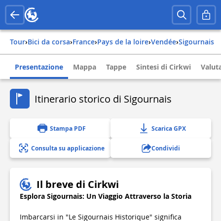
Tour
›
Bici da corsa
›
france
›
pays de la loire
›
vendée
›
sigournais
Presentazione
Mappa
Tappe
Sintesi di Cirkwi
Valuta
Itinerario storico di Sigournais
Stampa PDF
Scarica GPX
Consulta su applicazione
Condividi
Il breve di Cirkwi
Esplora Sigournais: Un Viaggio Attraverso la Storia
Imbarcarsi in "Le Sigournais Historique" significa