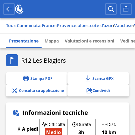
Tour
›
Camminata
›
france
›
provence-alpes-côte d'azur
›
vaucluse
›
Presentazione
Mappa
Valutazioni e recensioni
Vedi ne
R12 Les Blagiers
Stampa PDF
Scarica GPX
Consulta su applicazione
Condividi
Informazioni tecniche
Difficoltà
Durata
Dist.
A piedi
Medio
3h
10 km