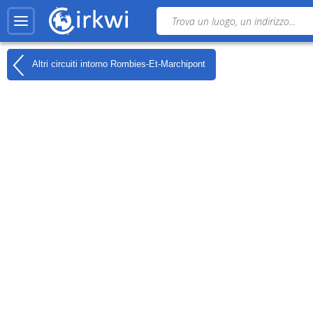
Altri circuiti intorno
Rombies-Et-Marchipont