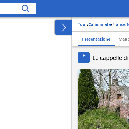
Tour
›
Camminata
›
france
›
Presentazione
Map
Le cappelle d