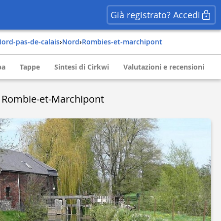
Già registrato? Accedi
nord-pas-de-calais
›
nord
›
rombies-et-marchipont
pa
Tappe
Sintesi di Cirkwi
Valutazioni e recensioni
i Rombie-et-Marchipont