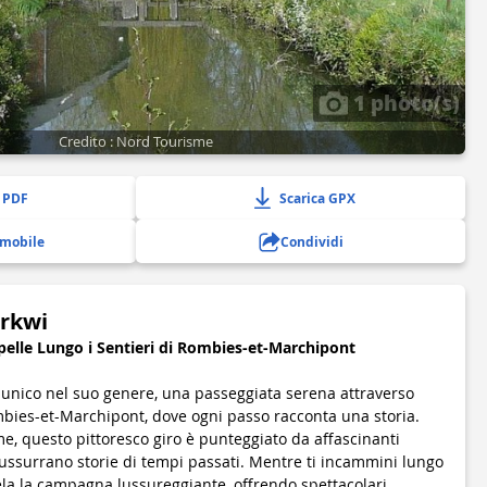
1 photo(s)
Credito : Nord Tourisme
 PDF
Scarica GPX
 mobile
Condividi
irkwi
pelle Lungo i Sentieri di Rombies-et-Marchipont
 unico nel suo genere, una passeggiata serena attraverso
mbies-et-Marchipont, dove ogni passo racconta una storia.
, questo pittoresco giro è punteggiato da affascinanti
ussurrano storie di tempi passati. Mentre ti incammini lungo
svela la campagna lussureggiante, offrendo spettacolari