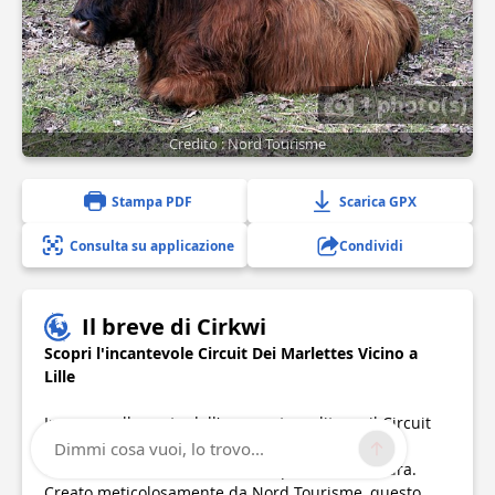
1 photo(s)
Credito : Nord Tourisme
Stampa PDF
Scarica GPX
Consulta su applicazione
Condividi
Il breve di Cirkwi
Scopri l'incantevole Circuit Dei Marlettes Vicino a
Lille
Immerso alle porte dell'area metropolitana, il Circuit
Dei Marlettes invita le famiglie ad un'uscita
Dimmi cosa vuoi, lo trovo...
eccezionale tra l'abbraccio tranquillo della natura.
Creato meticolosamente da Nord Tourisme, questo