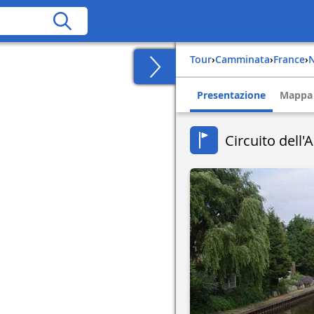
Tour
›
Camminata
›
france
›
Presentazione
Mappa
Circuito dell'