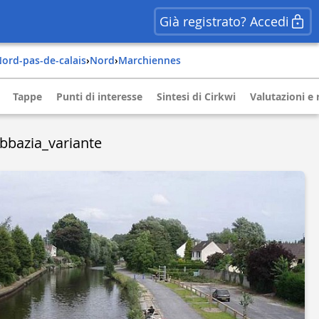
Già registrato? Accedi
nord-pas-de-calais
›
nord
›
marchiennes
Tappe
Punti di interesse
Sintesi di Cirkwi
Valutazioni e 
Abbazia_variante