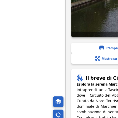
Stampa
Mostra su
Il breve di C
Esplora la serena March
Intraprendi un affasci
dove il Circuito dell'Ab
Curato da Nord Tourism
dominiale di Marchienn
combinazione di sentier
Con alcuni tratti che