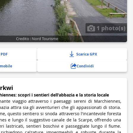
1 photo(s)
Credito : Nord Tourisme
 PDF
Scarica GPX
 mobile
Condividi
irkwi
iennes: scopri i sentieri dell'abbazia e la storia locale
nante viaggio attraverso i paesaggi sereni di Marchiennes,
bazia attira sia gli avventurieri che gli appassionati di storia.
e, questo sentiero si snoda attraverso l'incantevole foresta
es e lungo il suggestivo canale de la Scarpe, offrendo una
i lastricati, sentieri boschivi e passeggiate lungo il fiume.
 richiedono calzature impermeabili e robuste durante la