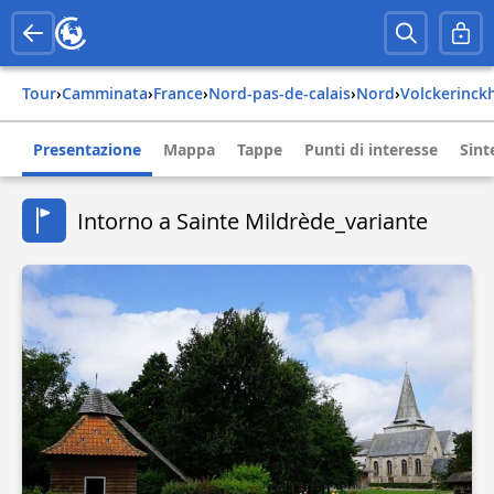
Tour
›
Camminata
›
france
›
nord-pas-de-calais
›
nord
›
volckerinc
Presentazione
Mappa
Tappe
Punti di interesse
Sint
Intorno a Sainte Mildrède_variante