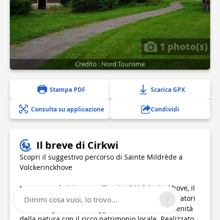
1 photo(s)
Credito : Nord Tourisme
Stampa PDF
Scarica GPX
Consulta su applicazione
Condividi
Il breve di Cirkwi
Scopri il suggestivo percorso di Sainte Mildrède a
Volckerinckhove
Immerso nel pittoresco villaggio di Volckerinckhove, il
percorso intorno a Sainte Mildrède invita i viaggiatori
Dimmi cosa vuoi, lo trovo...
ad immergersi in un viaggio che intreccia la serenità
della natura con il ricco patrimonio locale. Realizzato