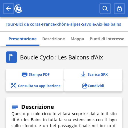
Tour
›
Bici da corsa
›
france
›
rhône-alpes
›
savoie
›
aix-les-bains
Presentazione
Descrizione
Mappa
Punti di interesse
Boucle Cyclo : Les Balcons d'Aix
Stampa PDF
Scarica GPX
Consulta su applicazione
Condividi
Descrizione
Questo piccolo circuito vi farà scoprire dall'alto il sito
di Aix-les-Bains in tutta la sua estensione, con il lago
sullo sfondo, e un bel passaggio finale nel bosco di