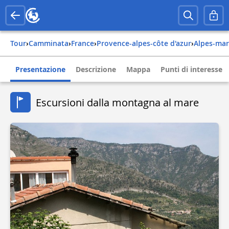
Tour
›
Camminata
›
france
›
provence-alpes-côte d'azur
›
alpes-ma
Presentazione
Descrizione
Mappa
Punti di interesse
Escursioni dalla montagna al mare