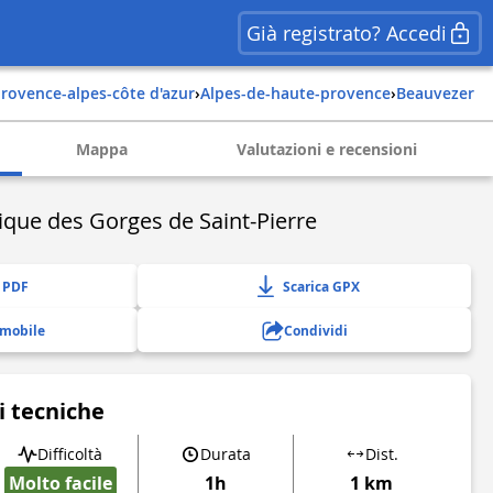
Già registrato? Accedi
provence-alpes-côte d'azur
›
alpes-de-haute-provence
›
beauvezer
Mappa
Valutazioni e recensioni
ique des Gorges de Saint-Pierre
 PDF
Scarica GPX
 mobile
Condividi
i tecniche
Difficoltà
Durata
Dist.
Molto facile
1h
1 km