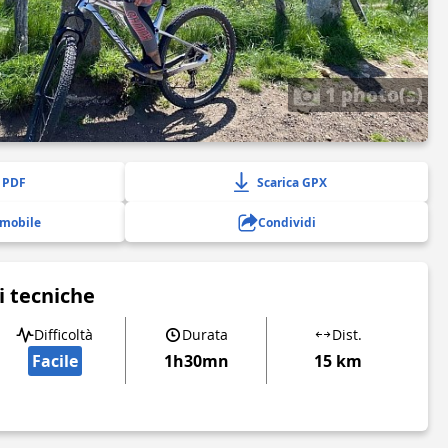
1 photo(s)
 PDF
Scarica GPX
 mobile
Condividi
i tecniche
Difficoltà
Durata
Dist.
Facile
1h30mn
15 km