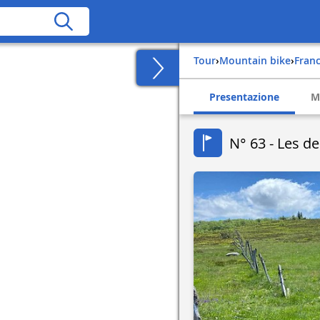
Tour
›
Mountain bike
›
fran
Presentazione
M
N° 63 - Les d