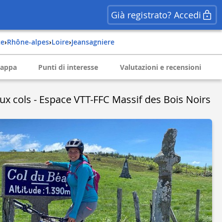
Già registrato? Accedi
ce
›
rhône-alpes
›
loire
›
jeansagniere
appa
Punti di interesse
Valutazioni e recensioni
eux cols - Espace VTT-FFC Massif des Bois Noirs