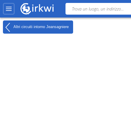
Altri circuiti intorno
Jeansagniere