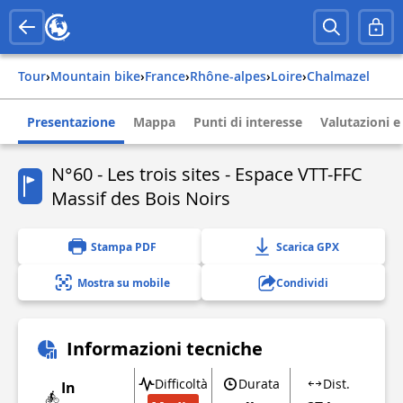
Tour
›
Mountain bike
›
france
›
rhône-alpes
›
loire
›
chalmazel
Presentazione
Mappa
Punti di interesse
Valutazioni e
N°60 - Les trois sites - Espace VTT-FFC
Massif des Bois Noirs
Stampa PDF
Scarica GPX
Mostra su mobile
Condividi
Informazioni tecniche
Difficoltà
Durata
Dist.
In