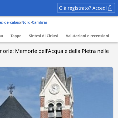
Già registrato? Accedi
as-de-calais
›
nord
›
cambrai
pa
Tappe
Sintesi di Cirkwi
Valutazioni e recensioni
morie: Memorie dell'Acqua e della Pietra nelle