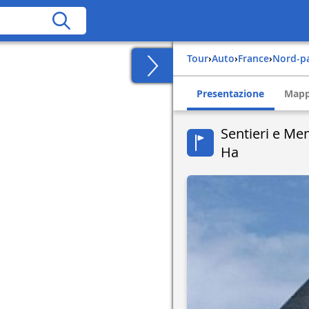
Tour
›
Auto
›
france
›
nord-p
Presentazione
Map
Sentieri e Me
Ha