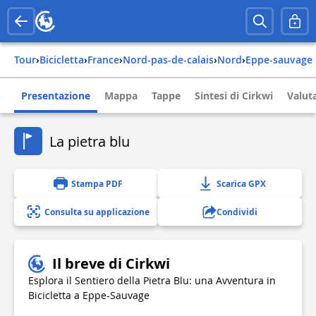
Tour
›
Bicicletta
›
france
›
nord-pas-de-calais
›
nord
›
eppe-sauvage
Presentazione
Mappa
Tappe
Sintesi di Cirkwi
Valuta
La pietra blu
Stampa PDF
Scarica GPX
Consulta su applicazione
Condividi
Il breve di Cirkwi
Esplora il Sentiero della Pietra Blu: una Avventura in
Bicicletta a Eppe-Sauvage