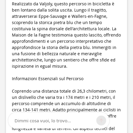
Realizzato da Valjoly, questo percorso in bicicletta è
ben lontano dalla solita uscita. Lungo il tragitto,
attraverserai Eppe-Sauvage e Wallers-en-Fagne,
scoprendo la storica pietra blu che un tempo
costituiva la spina dorsale dell'architettura locale. La
Maison de la Fagne testimonia questo lascito, offrendo
approfondimenti e un percorso interpretativo che
approfondisce la storia della pietra blu. Immergiti in
una fusione di bellezza naturale e meraviglie
architettoniche, lungo un sentiero che offre sfide ed
ispirazione in egual misura.
Informazioni Essenziali sul Percorso
Coprendo una distanza totale di 26,3 chilometri, con
un dislivello che varia tra i 174 metri e i 210 metri, il
percorso comprende un accumulo di altitudine di
circa 134-141 metri. Adatto principalmente ai ciclisti in
biciclette VTC, questo circuito, creato da Valjoly, offre
Dimmi cosa vuoi, lo trovo...
una sfida moderata principalmente per la sua
lunghezza e varietà di terreni. Gli aspetti tecnici del