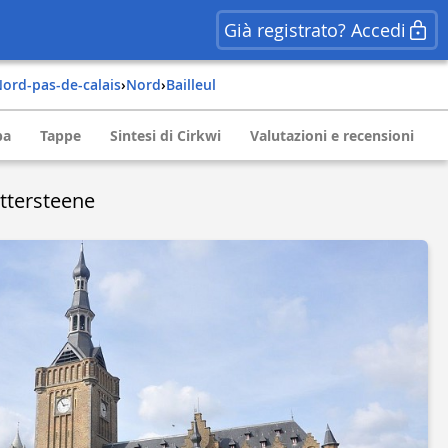
Già registrato? Accedi
nord-pas-de-calais
›
nord
›
bailleul
pa
Tappe
Sintesi di Cirkwi
Valutazioni e recensioni
uttersteene