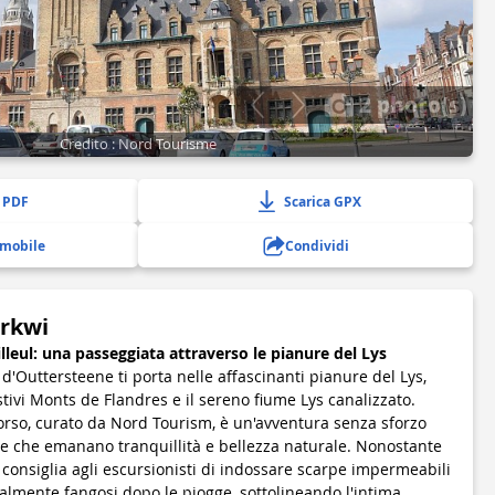
2 photo(s)
Credito : Nord Tourisme
 PDF
Scarica GPX
 mobile
Condividi
irkwi
illeul: una passeggiata attraverso le pianure del Lys
 d'Outtersteene ti porta nelle affascinanti pianure del Lys,
stivi Monts de Flandres e il sereno fiume Lys canalizzato.
orso, curato da Nord Tourism, è un'avventura senza sforzo
ate che emanano tranquillità e bellezza naturale. Nonostante
si consiglia agli escursionisti di indossare scarpe impermeabili
almente fangosi dopo le piogge, sottolineando l'intima