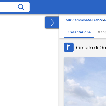
Tour
›
Camminata
›
france
›
Presentazione
Map
Circuito di O