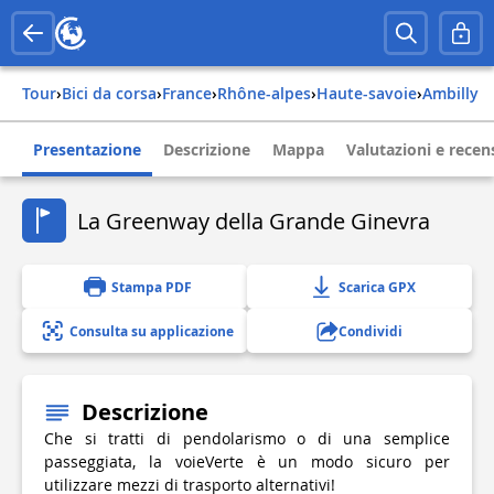
Tour
›
Bici da corsa
›
france
›
rhône-alpes
›
haute-savoie
›
ambilly
Presentazione
Descrizione
Mappa
Valutazioni e recen
La Greenway della Grande Ginevra
Stampa PDF
Scarica GPX
Consulta su applicazione
Condividi
Descrizione
Che si tratti di pendolarismo o di una semplice
passeggiata, la voieVerte è un modo sicuro per
utilizzare mezzi di trasporto alternativi!