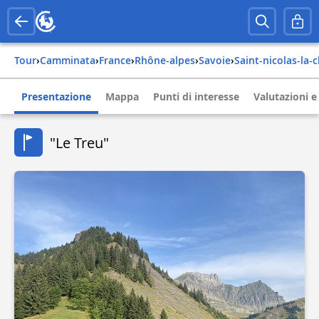
Tour
›
Camminata
›
france
›
rhône-alpes
›
savoie
›
saint-nicolas-la-
Presentazione
Mappa
Punti di interesse
Valutazioni e
"Le Treu"