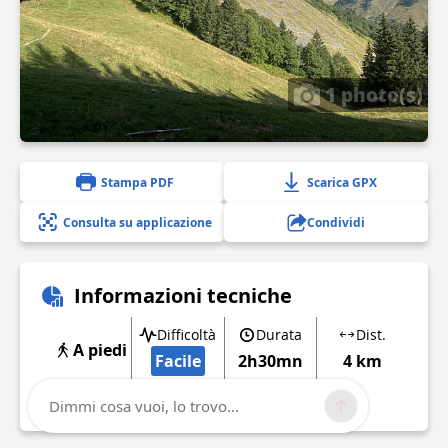
1 photo(s)
Stampa PDF
Scarica GPX
Consulta su applicazione
Condividi
Informazioni tecniche
Difficoltà
Durata
Dist.
A piedi
Facile
2h30mn
4 km
Mostra di più
Dimmi cosa vuoi, lo trovo...