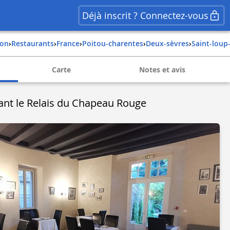
Déjà inscrit ? Connectez-vous
ion
›
Restaurants
›
france
›
poitou-charentes
›
deux-sèvres
›
saint-loup
Carte
Notes et avis
ant le Relais du Chapeau Rouge