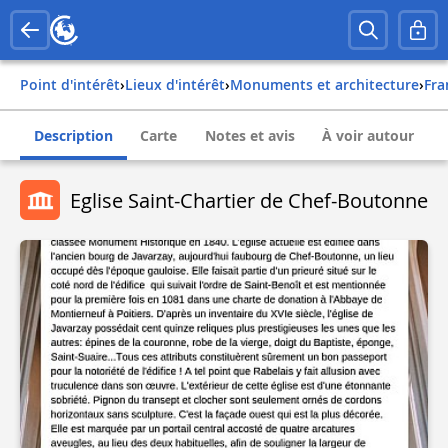
Point d'intérêt
›
Lieux d'intérêt
›
Monuments et architecture
›
fr
Description
Carte
Notes et avis
À voir autour
Eglise Saint-Chartier de Chef-Boutonne