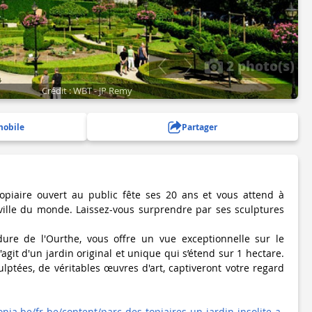
2 photo(s)
Crédit : WBT - JP Remy
mobile
Partager
topiaire ouvert au public fête ses 20 ans et vous attend à
 ville du monde. Laissez-vous surprendre par ses sculptures
dure de l'Ourthe, vous offre un vue exceptionnelle sur le
'agit d'un jardin original et unique qui s’étend sur 1 hectare.
lptées, de véritables œuvres d'art, captiveront votre regard
lonia.be/fr-be/content/parc-des-topiaires-un-jardin-insolite-a-