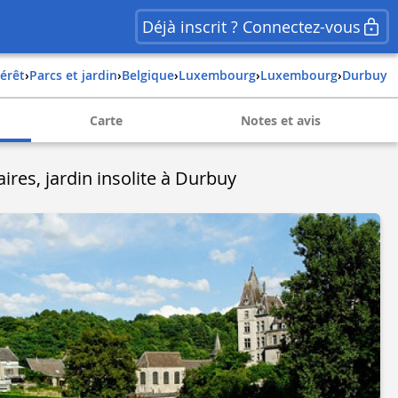
Déjà inscrit ? Connectez-vous
térêt
›
Parcs et jardin
›
belgique
›
luxembourg
›
luxembourg
›
durbuy
Carte
Notes et avis
ires, jardin insolite à Durbuy