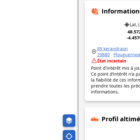
Information
Lat, 
48.57
-4.45
89 kerandraon
29880
Plouguerne
État incertain
Point d'intérêt mis à jo
Ce point d’intérêt n'a 
la fiabilité de ces in
prendre toutes les préca
informations.
Profil altim