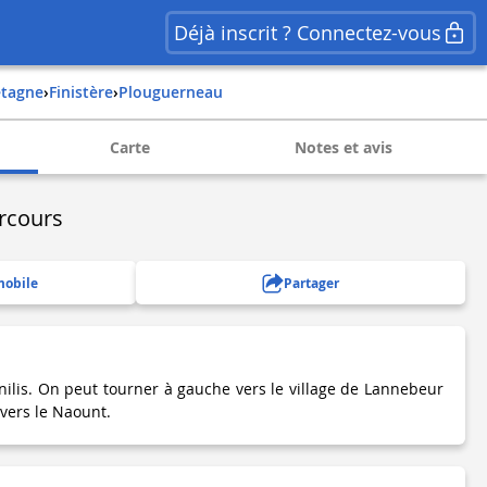
Déjà inscrit ? Connectez-vous
retagne
›
finistère
›
plouguerneau
Carte
Notes et avis
rcours
mobile
Partager
nilis. On peut tourner à gauche vers le village de Lannebeur
 vers le Naount.