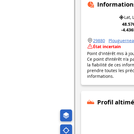
Information
Lat, 
48.57
-4.43
29880
Plouguerne
État incertain
Point d'intérêt mis à jo
Ce point d’intérêt n'a 
la fiabilité de ces in
prendre toutes les préca
informations.
Profil altim